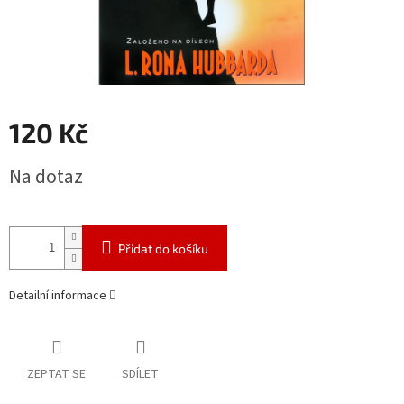
120 Kč
Měrná
Na dotaz
cena:
Přidat do košíku
Detailní informace
ZEPTAT SE
SDÍLET