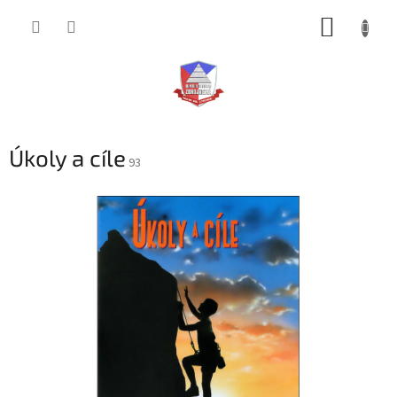
Přejít
NÁKUP
na
obsah
KOŠÍK
Úkoly a cíle
93