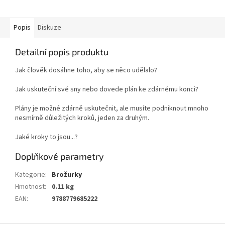
Popis
Diskuze
Detailní popis produktu
Jak člověk dosáhne toho, aby se něco udělalo?
Jak uskuteční své sny nebo dovede plán ke zdárnému konci?
Plány je možné zdárně uskutečnit, ale musíte podniknout mnoho
nesmírně důležitých kroků, jeden za druhým.
Jaké kroky to jsou...?
Doplňkové parametry
Kategorie
:
Brožurky
Hmotnost
:
0.11 kg
EAN
:
9788779685222