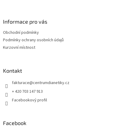
Z
á
p
a
Informace pro vás
t
Obchodní podmínky
í
Podmínky ochrany osobních údajů
Kurzovní místnost
Kontakt
fakturace
@
centrumdianetiky.cz
+ 420 703 147 913
Facebookový profil
Facebook