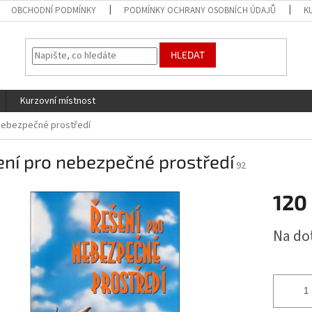
OBCHODNÍ PODMÍNKY
PODMÍNKY OCHRANY OSOBNÍCH ÚDAJŮ
K
HLEDAT
Kurzovní místnost
nebezpečné prostředí
ní pro nebezpečné prostředí
92
120
Měrná
Na do
cena: