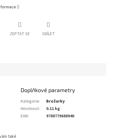
informace
ZEPTAT SE
SDÍLET
Doplňkové parametry
Kategorie
:
Brožurky
Hmotnost
:
0.11 kg
EAN
:
9788779688940
 vám také