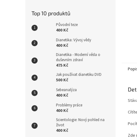
n
e
Top 10 produktů
l
Původní teze
400 Kč
Dianetika: Vývoj vědy
400 Kč
Dianetika - Moderní věda o
duševním zdraví
475 Kč
Popi
Jak používat dianetiku DVD
500 Kč
Det
Sebeanalýza
400 Kč
Stáv
Problémy práce
400 Kč
Cítí
Scientologie: Nový pohled na
Pocít
život
400 Kč
Zde 