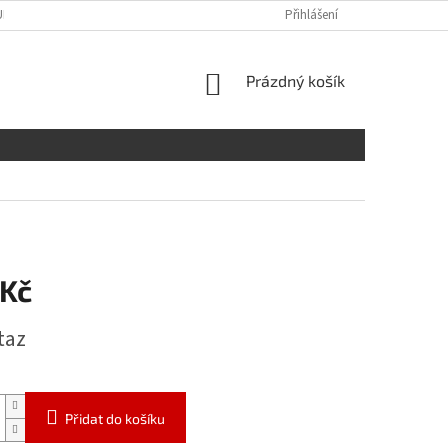
URZOVNÍ MÍSTNOST
Přihlášení
NÁKUPNÍ
Prázdný košík
KOŠÍK
 Kč
taz
Přidat do košíku