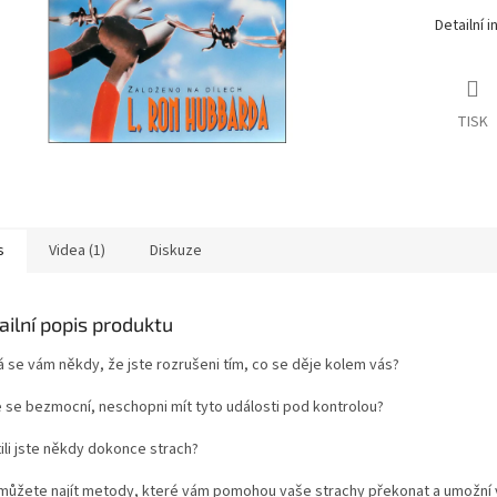
Detailní 
TISK
s
Videa (1)
Diskuze
ailní popis produktu
á se vám někdy, že jste rozrušeni tím, co se děje kolem vás?
te se bezmocní, neschopni mít tyto události pod kontrolou?
ili jste někdy dokonce strach?
můžete najít metody, které vám pomohou vaše strachy překonat a umožní