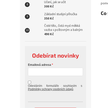
Učení, jak se učit
pomo
300 Kč
Co 
Základní studijní příručka
350 Kč
Čisté tělo, čistá mysl měkká
vazba s poštovným a balným
490 Kč
Odebírat novinky
Emailová adresa
Odesláním formuláře souhlasím s
Podmínky ochrany osobních údajů
.