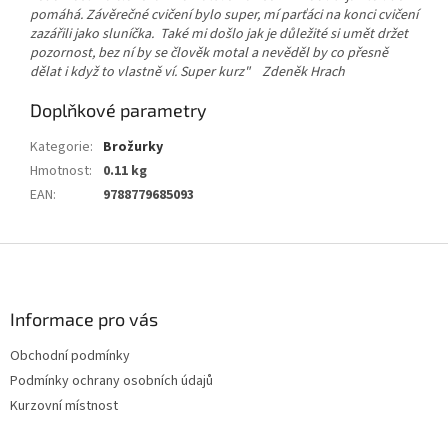
pomáhá. Závěrečné cvičení bylo super, mí parťáci na konci cvičení
zazářili jako sluníčka. Také mi došlo jak je důležité si umět držet
pozornost, bez ní by se člověk motal a nevěděl by co přesně
dělat i když to vlastně ví. Super kurz"
Zdeněk Hrach
Doplňkové parametry
Kategorie
:
Brožurky
Hmotnost
:
0.11 kg
EAN
:
9788779685093
Z
á
p
a
Informace pro vás
t
Obchodní podmínky
í
Podmínky ochrany osobních údajů
Kurzovní místnost