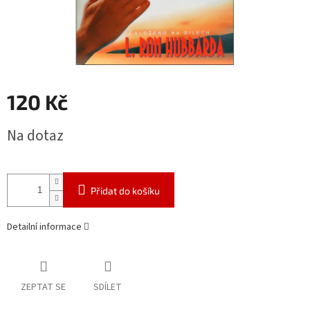
120 Kč
Měrná
Na dotaz
cena:
Přidat do košíku
Detailní informace
ZEPTAT SE
SDÍLET