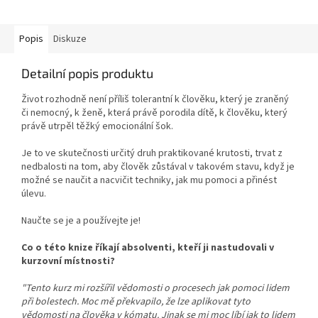
Popis
Diskuze
Detailní popis produktu
Život rozhodně není příliš tolerantní k člověku, který je zraněný
či nemocný, k ženě, která právě porodila dítě, k člověku, který
právě utrpěl těžký emocionální šok.
Je to ve skutečnosti určitý druh praktikované krutosti, trvat z
nedbalosti na tom, aby člověk zůstával v takovém stavu, když je
možné se naučit a nacvičit techniky, jak mu pomoci a přinést
úlevu.
Naučte se je a používejte je!
Co o této knize říkají absolventi, kteří ji nastudovali v
kurzovní místnosti?
"Tento kurz mi rozšířil vědomosti o procesech jak pomoci lidem
při bolestech. Moc mě překvapilo, že lze aplikovat tyto
vědomosti na člověka v kómatu. Jinak se mi moc líbí jak to lidem