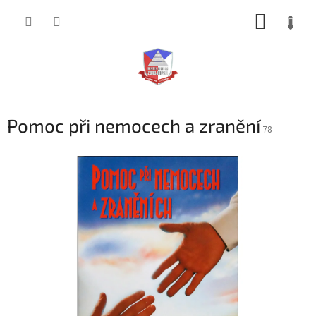
Přejít
NÁKUP
na
obsah
KOŠÍK
Pomoc při nemocech a zranění
78