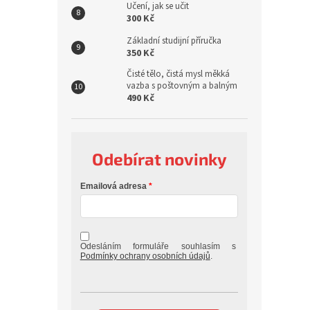
Učení, jak se učit
300 Kč
Základní studijní příručka
350 Kč
Čisté tělo, čistá mysl měkká
vazba s poštovným a balným
490 Kč
Odebírat novinky
Emailová adresa
Odesláním formuláře souhlasím s
Podmínky ochrany osobních údajů
.