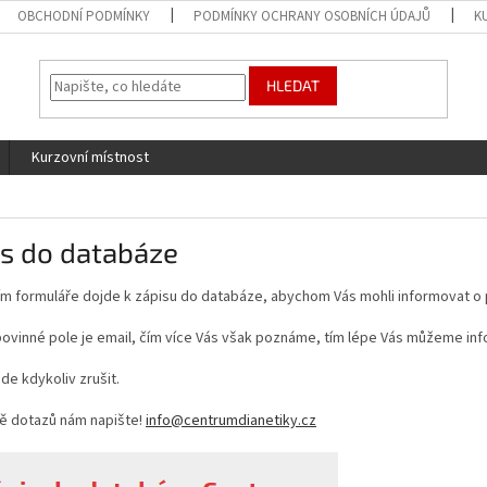
OBCHODNÍ PODMÍNKY
PODMÍNKY OCHRANY OSOBNÍCH ÚDAJŮ
K
HLEDAT
Kurzovní místnost
is do databáze
ím formuláře dojde k zápisu do databáze, abychom Vás mohli informovat o 
ovinné pole je email, čím více Vás však poznáme, tím lépe Vás můžeme inf
jde kdykoliv zrušit.
dě dotazů nám napište!
info@centrumdianetiky.cz