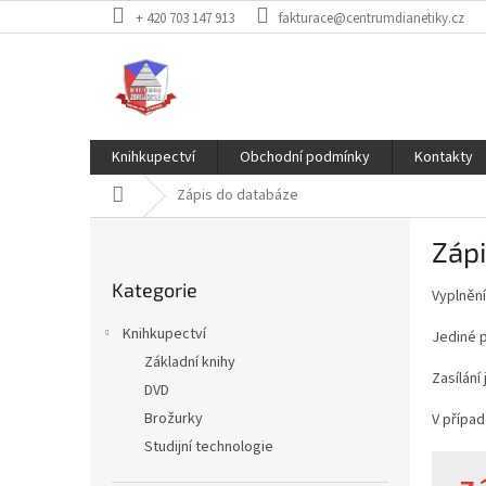
Přejít
+ 420 703 147 913
fakturace@centrumdianetiky.cz
na
obsah
Knihkupectví
Obchodní podmínky
Kontakty
Domů
Zápis do databáze
P
Záp
o
Přeskočit
s
Kategorie
kategorie
Vyplněn
t
r
Knihkupectví
Jediné p
a
Základní knihy
n
Zasílání 
DVD
n
í
Brožurky
V přípa
p
Studijní technologie
a