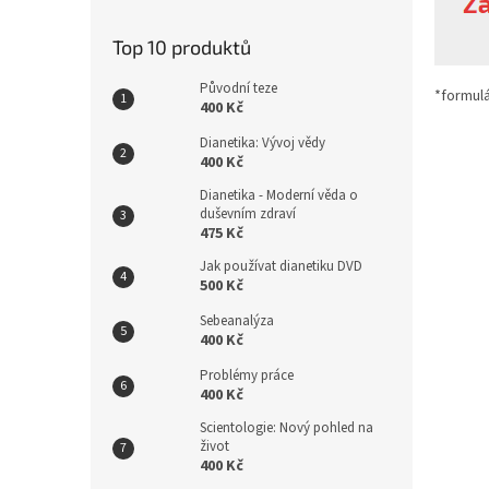
n
e
Top 10 produktů
l
Původní teze
*formulá
400 Kč
Dianetika: Vývoj vědy
400 Kč
Dianetika - Moderní věda o
duševním zdraví
475 Kč
Jak používat dianetiku DVD
500 Kč
Sebeanalýza
400 Kč
Problémy práce
400 Kč
Scientologie: Nový pohled na
život
400 Kč