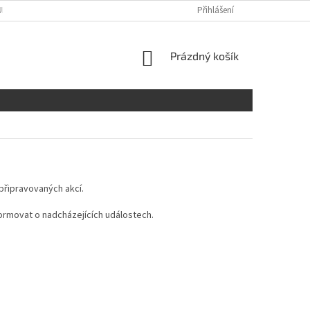
URZOVNÍ MÍSTNOST
Přihlášení
NÁKUPNÍ
Prázdný košík
KOŠÍK
připravovaných akcí.
ormovat o nadcházejících událostech.